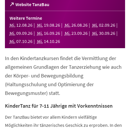
(Öffnet
Website TanzBau
in
einem
Weitere Termine
neuen
Mi
,
12
.
08
.
26
Mi
,
19
.
08
.
26
Mi
,
26
.
08
.
26
Mi
,
02
.
09
.
26
Tab)
Mi
,
09
.
09
.
26
Mi
,
16
.
09
.
26
Mi
,
23
.
09
.
26
Mi
,
30
.
09
.
26
Mi
,
07
.
10
.
26
Mi
,
14
.
10
.
26
In den Kindertanzkursen findet die Vermittlung der
allgemeinen Grundlagen der Tanzerziehung wie auch
der Körper- und Bewegungsbildung
(Haltungsschulung und Optimierung der
Bewegungsmuster) statt.
KinderTanz für 7-11 Jährige mit Vorkenntnissen
Der TanzBau bietet vor allem Kindern vielfältige
Möglichkeiten ihr tänzerisches Geschick zu erproben. In den