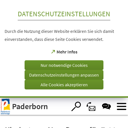
Inhalt anspringen
DATENSCHUTZEINSTELLUNGEN
Durch die Nutzung dieser Website erklären Sie sich damit
einverstanden, dass diese Seite Cookies verwendet.
(Öffnet
Mehr Infos
in
einem
Nur notwendige Cookies
neuen
Tab)
Datenschutzeinstellungen anpassen
Alle Cookies akzeptieren
Visuelle
Paderborn
Assistenzsoftware
öffnen.