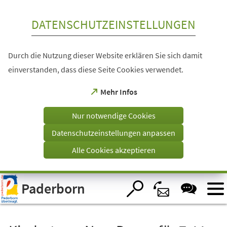
Inhalt anspringen
DATENSCHUTZEINSTELLUNGEN
Durch die Nutzung dieser Website erklären Sie sich damit
einverstanden, dass diese Seite Cookies verwendet.
(Öffnet
Mehr Infos
in
einem
Nur notwendige Cookies
neuen
Tab)
Datenschutzeinstellungen anpassen
Alle Cookies akzeptieren
Visuelle
Paderborn
Assistenzsoftware
öffnen.