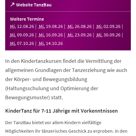
(Öffnet
Website TanzBau
in
einem
Weitere Termine
neuen
Mi
,
12
.
08
.
26
Mi
,
19
.
08
.
26
Mi
,
26
.
08
.
26
Mi
,
02
.
09
.
26
Tab)
Mi
,
09
.
09
.
26
Mi
,
16
.
09
.
26
Mi
,
23
.
09
.
26
Mi
,
30
.
09
.
26
Mi
,
07
.
10
.
26
Mi
,
14
.
10
.
26
In den Kindertanzkursen findet die Vermittlung der
allgemeinen Grundlagen der Tanzerziehung wie auch
der Körper- und Bewegungsbildung
(Haltungsschulung und Optimierung der
Bewegungsmuster) statt.
KinderTanz für 7-11 Jährige mit Vorkenntnissen
Der TanzBau bietet vor allem Kindern vielfältige
Möglichkeiten ihr tänzerisches Geschick zu erproben. In den