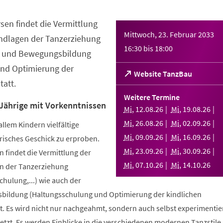
sen findet die Vermittlung
Mittwoch, 23. Februar 2033
ndlagen der Tanzerziehung
16:30
bis
18:00
- und Bewegungsbildung
nd Optimierung der
(Öffnet
Website TanzBau
att.
in
einem
Weitere Termine
neuen
 Jährige mit Vorkenntnissen
Mi
,
12
.
08
.
26
Mi
,
19
.
08
.
26
Tab)
Mi
,
26
.
08
.
26
Mi
,
02
.
09
.
26
allem Kindern vielfältige
Mi
,
09
.
09
.
26
Mi
,
16
.
09
.
26
risches Geschick zu erproben.
Mi
,
23
.
09
.
26
Mi
,
30
.
09
.
26
 findet die Vermittlung der
Mi
,
07
.
10
.
26
Mi
,
14
.
10
.
26
n der Tanzerziehung
ulung,...) wie auch der
bildung (Haltungsschulung und Optimierung der kindlichen
. Es wird nicht nur nachgeahmt, sondern auch selbst experimentier
tzt. Es werden Einblicke in die verschiedenen modernen Tanzstile