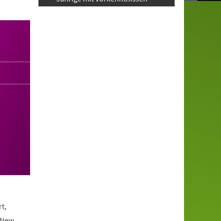
t,
 New