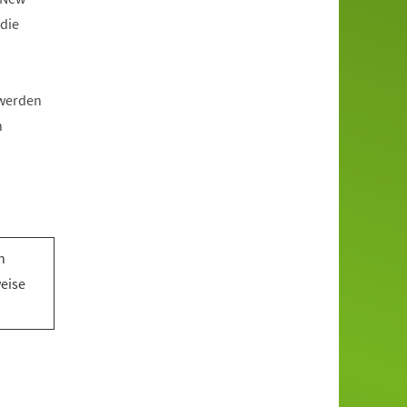
die
 werden
n
n
n
weise