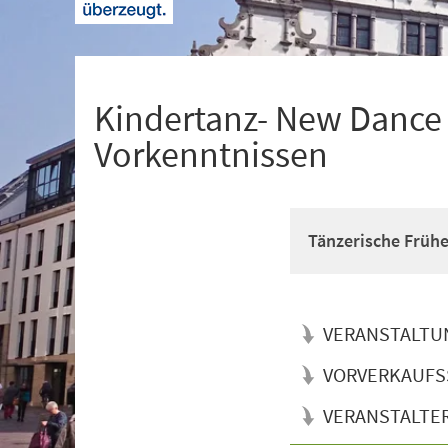
+
1
Kindertanz- New Dance f
Vorkenntnissen
Tänzerische Früh
VERANSTALTU
VORVERKAUFS
VERANSTALTE