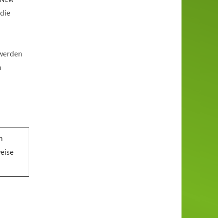
die
 werden
n
n
n
weise