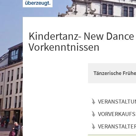
+
1
Kindertanz- New Dance f
Vorkenntnissen
Tänzerische Früh
VERANSTALTU
VORVERKAUFS
VERANSTALTE