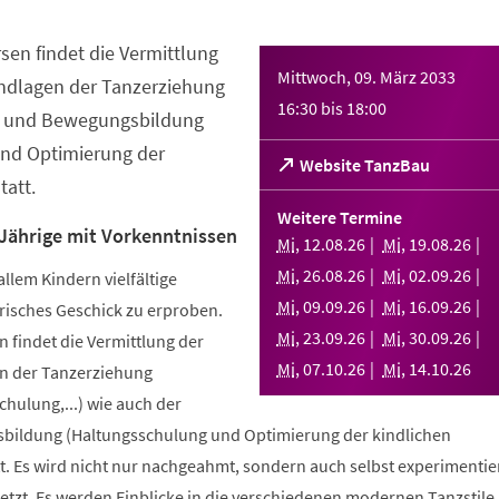
sen findet die Vermittlung
Mittwoch, 09. März 2033
ndlagen der Tanzerziehung
16:30
bis
18:00
- und Bewegungsbildung
nd Optimierung der
(Öffnet
Website TanzBau
att.
in
einem
Weitere Termine
neuen
 Jährige mit Vorkenntnissen
Mi
,
12
.
08
.
26
Mi
,
19
.
08
.
26
Tab)
Mi
,
26
.
08
.
26
Mi
,
02
.
09
.
26
allem Kindern vielfältige
Mi
,
09
.
09
.
26
Mi
,
16
.
09
.
26
risches Geschick zu erproben.
Mi
,
23
.
09
.
26
Mi
,
30
.
09
.
26
 findet die Vermittlung der
Mi
,
07
.
10
.
26
Mi
,
14
.
10
.
26
n der Tanzerziehung
ulung,...) wie auch der
bildung (Haltungsschulung und Optimierung der kindlichen
. Es wird nicht nur nachgeahmt, sondern auch selbst experimentier
tzt. Es werden Einblicke in die verschiedenen modernen Tanzstile