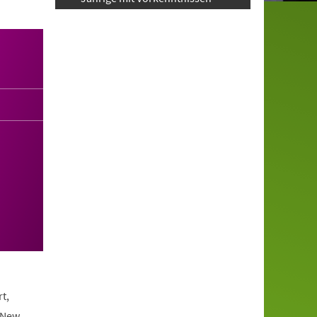
t,
 New