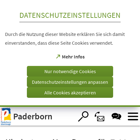
Inhalt anspringen
DATENSCHUTZEINSTELLUNGEN
Durch die Nutzung dieser Website erklären Sie sich damit
einverstanden, dass diese Seite Cookies verwendet.
(Öffnet
Mehr Infos
in
einem
Nur notwendige Cookies
neuen
Tab)
Datenschutzeinstellungen anpassen
Alle Cookies akzeptieren
Visuelle
Paderborn
Assistenzsoftware
öffnen.