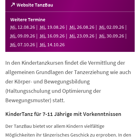
(Öffnet
Website TanzBau
in
einem
Weitere Termine
neuen
Mi
,
12
.
08
.
26
Mi
,
19
.
08
.
26
Mi
,
26
.
08
.
26
Mi
,
02
.
09
.
26
Tab)
Mi
,
09
.
09
.
26
Mi
,
16
.
09
.
26
Mi
,
23
.
09
.
26
Mi
,
30
.
09
.
26
Mi
,
07
.
10
.
26
Mi
,
14
.
10
.
26
In den Kindertanzkursen findet die Vermittlung der
allgemeinen Grundlagen der Tanzerziehung wie auch
der Körper- und Bewegungsbildung
(Haltungsschulung und Optimierung der
Bewegungsmuster) statt.
KinderTanz für 7-11 Jährige mit Vorkenntnissen
Der TanzBau bietet vor allem Kindern vielfältige
Möglichkeiten ihr tänzerisches Geschick zu erproben. In den