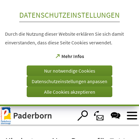
Inhalt anspringen
DATENSCHUTZEINSTELLUNGEN
Durch die Nutzung dieser Website erklären Sie sich damit
einverstanden, dass diese Seite Cookies verwendet.
(Öffnet
Mehr Infos
in
einem
Nur notwendige Cookies
neuen
Tab)
Datenschutzeinstellungen anpassen
Alle Cookies akzeptieren
Visuelle
Paderborn
Assistenzsoftware
öffnen.