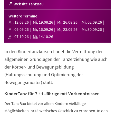
(Öffnet
Website TanzBau
in
einem
Weitere Termine
neuen
Mi
,
12
.
08
.
26
Mi
,
19
.
08
.
26
Mi
,
26
.
08
.
26
Mi
,
02
.
09
.
26
Tab)
Mi
,
09
.
09
.
26
Mi
,
16
.
09
.
26
Mi
,
23
.
09
.
26
Mi
,
30
.
09
.
26
Mi
,
07
.
10
.
26
Mi
,
14
.
10
.
26
In den Kindertanzkursen findet die Vermittlung der
allgemeinen Grundlagen der Tanzerziehung wie auch
der Körper- und Bewegungsbildung
(Haltungsschulung und Optimierung der
Bewegungsmuster) statt.
KinderTanz für 7-11 Jährige mit Vorkenntnissen
Der TanzBau bietet vor allem Kindern vielfältige
Möglichkeiten ihr tänzerisches Geschick zu erproben. In den