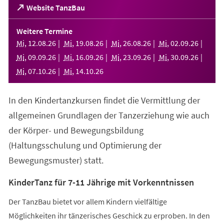
(Öffnet
Website TanzBau
in
einem
Weitere Termine
neuen
Mi
,
12
.
08
.
26
Mi
,
19
.
08
.
26
Mi
,
26
.
08
.
26
Mi
,
02
.
09
.
26
Tab)
Mi
,
09
.
09
.
26
Mi
,
16
.
09
.
26
Mi
,
23
.
09
.
26
Mi
,
30
.
09
.
26
Mi
,
07
.
10
.
26
Mi
,
14
.
10
.
26
In den Kindertanzkursen findet die Vermittlung der
allgemeinen Grundlagen der Tanzerziehung wie auch
der Körper- und Bewegungsbildung
(Haltungsschulung und Optimierung der
Bewegungsmuster) statt.
KinderTanz für 7-11 Jährige mit Vorkenntnissen
Der TanzBau bietet vor allem Kindern vielfältige
Möglichkeiten ihr tänzerisches Geschick zu erproben. In den