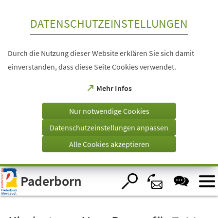
Inhalt anspringen
DATENSCHUTZEINSTELLUNGEN
Durch die Nutzung dieser Website erklären Sie sich damit
einverstanden, dass diese Seite Cookies verwendet.
(Öffnet
Mehr Infos
in
einem
Nur notwendige Cookies
neuen
Tab)
Datenschutzeinstellungen anpassen
Alle Cookies akzeptieren
Visuelle
Paderborn
Assistenzsoftware
öffnen.