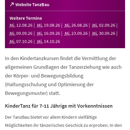
(Öffnet
Website TanzBau
in
einem
Weitere Termine
neuen
Mi
,
12
.
08
.
26
Mi
,
19
.
08
.
26
Mi
,
26
.
08
.
26
Mi
,
02
.
09
.
26
Tab)
Mi
,
09
.
09
.
26
Mi
,
16
.
09
.
26
Mi
,
23
.
09
.
26
Mi
,
30
.
09
.
26
Mi
,
07
.
10
.
26
Mi
,
14
.
10
.
26
In den Kindertanzkursen findet die Vermittlung der
allgemeinen Grundlagen der Tanzerziehung wie auch
der Körper- und Bewegungsbildung
(Haltungsschulung und Optimierung der
Bewegungsmuster) statt.
KinderTanz für 7-11 Jährige mit Vorkenntnissen
Der TanzBau bietet vor allem Kindern vielfältige
Möglichkeiten ihr tänzerisches Geschick zu erproben. In den