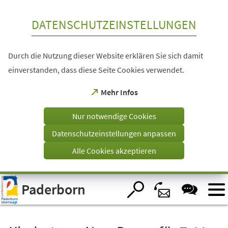
Inhalt anspringen
DATENSCHUTZEINSTELLUNGEN
Durch die Nutzung dieser Website erklären Sie sich damit
einverstanden, dass diese Seite Cookies verwendet.
(Öffnet
Mehr Infos
in
einem
Nur notwendige Cookies
neuen
Tab)
Datenschutzeinstellungen anpassen
Alle Cookies akzeptieren
Visuelle
Paderborn
Assistenzsoftware
öffnen.