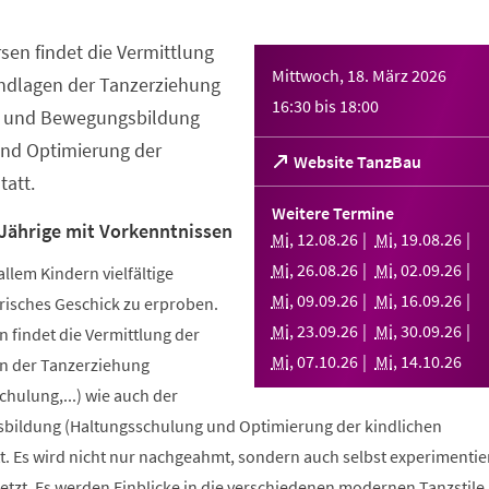
sen findet die Vermittlung
Mittwoch, 18. März 2026
ndlagen der Tanzerziehung
16:30
bis
18:00
- und Bewegungsbildung
nd Optimierung der
(Öffnet
Website TanzBau
att.
in
einem
Weitere Termine
neuen
 Jährige mit Vorkenntnissen
Mi
,
12
.
08
.
26
Mi
,
19
.
08
.
26
Tab)
Mi
,
26
.
08
.
26
Mi
,
02
.
09
.
26
allem Kindern vielfältige
Mi
,
09
.
09
.
26
Mi
,
16
.
09
.
26
risches Geschick zu erproben.
Mi
,
23
.
09
.
26
Mi
,
30
.
09
.
26
 findet die Vermittlung der
Mi
,
07
.
10
.
26
Mi
,
14
.
10
.
26
n der Tanzerziehung
ulung,...) wie auch der
bildung (Haltungsschulung und Optimierung der kindlichen
. Es wird nicht nur nachgeahmt, sondern auch selbst experimentier
tzt. Es werden Einblicke in die verschiedenen modernen Tanzstile