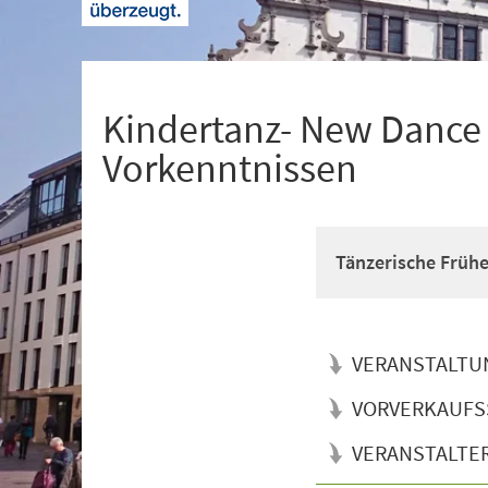
+
1
Kindertanz- New Dance f
Vorkenntnissen
Tänzerische Früh
VERANSTALTU
VORVERKAUFS
VERANSTALTE