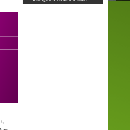
t,
 New