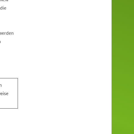
die
 werden
n
n
n
weise