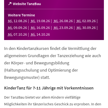
(Öffnet
Website TanzBau
in
einem
Weitere Termine
neuen
Mi
,
12
.
08
.
26
Mi
,
19
.
08
.
26
Mi
,
26
.
08
.
26
Mi
,
02
.
09
.
26
Tab)
Mi
,
09
.
09
.
26
Mi
,
16
.
09
.
26
Mi
,
23
.
09
.
26
Mi
,
30
.
09
.
26
Mi
,
07
.
10
.
26
Mi
,
14
.
10
.
26
In den Kindertanzkursen findet die Vermittlung der
allgemeinen Grundlagen der Tanzerziehung wie auch
der Körper- und Bewegungsbildung
(Haltungsschulung und Optimierung der
Bewegungsmuster) statt.
KinderTanz für 7-11 Jährige mit Vorkenntnissen
Der TanzBau bietet vor allem Kindern vielfältige
Möglichkeiten ihr tänzerisches Geschick zu erproben. In den