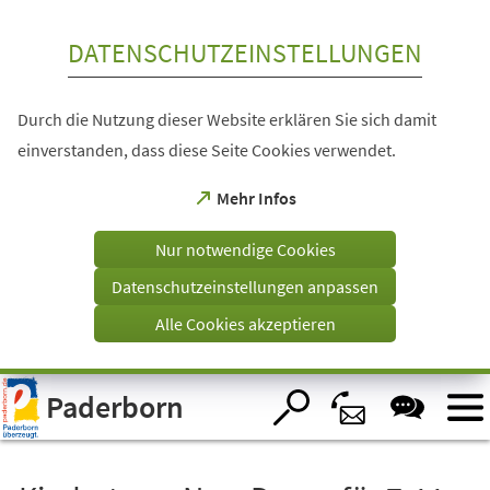
Inhalt anspringen
DATENSCHUTZEINSTELLUNGEN
Durch die Nutzung dieser Website erklären Sie sich damit
einverstanden, dass diese Seite Cookies verwendet.
(Öffnet
Mehr Infos
in
einem
Nur notwendige Cookies
neuen
Tab)
Datenschutzeinstellungen anpassen
Alle Cookies akzeptieren
Visuelle
Paderborn
Assistenzsoftware
öffnen.