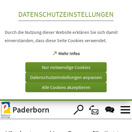
Inhalt anspringen
DATENSCHUTZEINSTELLUNGEN
Durch die Nutzung dieser Website erklären Sie sich damit
einverstanden, dass diese Seite Cookies verwendet.
(Öffnet
Mehr Infos
in
einem
Nur notwendige Cookies
neuen
Tab)
Datenschutzeinstellungen anpassen
Alle Cookies akzeptieren
Visuelle
Paderborn
Assistenzsoftware
öffnen.