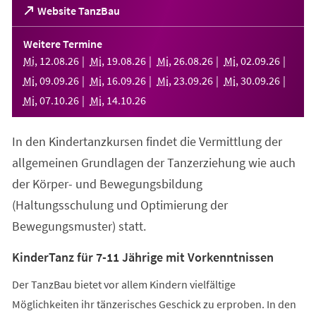
(Öffnet
Website TanzBau
in
einem
Weitere Termine
neuen
Mi
,
12
.
08
.
26
Mi
,
19
.
08
.
26
Mi
,
26
.
08
.
26
Mi
,
02
.
09
.
26
Tab)
Mi
,
09
.
09
.
26
Mi
,
16
.
09
.
26
Mi
,
23
.
09
.
26
Mi
,
30
.
09
.
26
Mi
,
07
.
10
.
26
Mi
,
14
.
10
.
26
In den Kindertanzkursen findet die Vermittlung der
allgemeinen Grundlagen der Tanzerziehung wie auch
der Körper- und Bewegungsbildung
(Haltungsschulung und Optimierung der
Bewegungsmuster) statt.
KinderTanz für 7-11 Jährige mit Vorkenntnissen
Der TanzBau bietet vor allem Kindern vielfältige
Möglichkeiten ihr tänzerisches Geschick zu erproben. In den