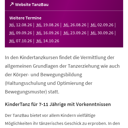
(Öffnet
Website TanzBau
in
einem
Weitere Termine
neuen
Mi
,
12
.
08
.
26
Mi
,
19
.
08
.
26
Mi
,
26
.
08
.
26
Mi
,
02
.
09
.
26
Tab)
Mi
,
09
.
09
.
26
Mi
,
16
.
09
.
26
Mi
,
23
.
09
.
26
Mi
,
30
.
09
.
26
Mi
,
07
.
10
.
26
Mi
,
14
.
10
.
26
In den Kindertanzkursen findet die Vermittlung der
allgemeinen Grundlagen der Tanzerziehung wie auch
der Körper- und Bewegungsbildung
(Haltungsschulung und Optimierung der
Bewegungsmuster) statt.
KinderTanz für 7-11 Jährige mit Vorkenntnissen
Der TanzBau bietet vor allem Kindern vielfältige
Möglichkeiten ihr tänzerisches Geschick zu erproben. In den