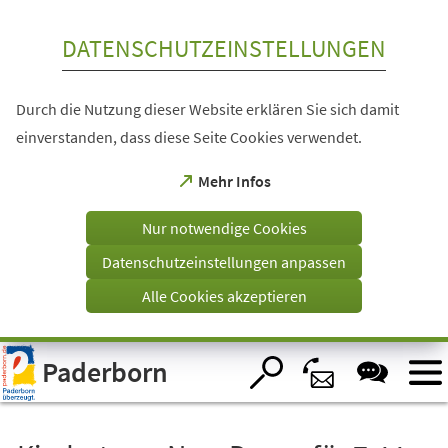
Inhalt anspringen
DATENSCHUTZEINSTELLUNGEN
Durch die Nutzung dieser Website erklären Sie sich damit
einverstanden, dass diese Seite Cookies verwendet.
(Öffnet
Mehr Infos
in
einem
Nur notwendige Cookies
neuen
Tab)
Datenschutzeinstellungen anpassen
Alle Cookies akzeptieren
Visuelle
Paderborn
Assistenzsoftware
öffnen.