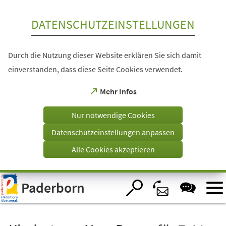
Inhalt anspringen
DATENSCHUTZEINSTELLUNGEN
Durch die Nutzung dieser Website erklären Sie sich damit
einverstanden, dass diese Seite Cookies verwendet.
(Öffnet
Mehr Infos
in
einem
Nur notwendige Cookies
neuen
Tab)
Datenschutzeinstellungen anpassen
Alle Cookies akzeptieren
Visuelle
Paderborn
Assistenzsoftware
öffnen.