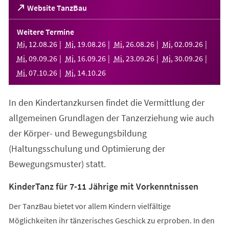
(Öffnet
Website TanzBau
in
einem
Weitere Termine
neuen
Mi
,
12
.
08
.
26
Mi
,
19
.
08
.
26
Mi
,
26
.
08
.
26
Mi
,
02
.
09
.
26
Tab)
Mi
,
09
.
09
.
26
Mi
,
16
.
09
.
26
Mi
,
23
.
09
.
26
Mi
,
30
.
09
.
26
Mi
,
07
.
10
.
26
Mi
,
14
.
10
.
26
In den Kindertanzkursen findet die Vermittlung der
allgemeinen Grundlagen der Tanzerziehung wie auch
der Körper- und Bewegungsbildung
(Haltungsschulung und Optimierung der
Bewegungsmuster) statt.
KinderTanz für 7-11 Jährige mit Vorkenntnissen
Der TanzBau bietet vor allem Kindern vielfältige
Möglichkeiten ihr tänzerisches Geschick zu erproben. In den