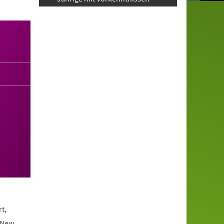
t,
 New