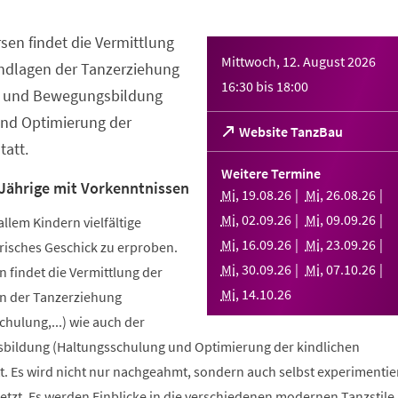
sen findet die Vermittlung
Mittwoch, 12. August 2026
ndlagen der Tanzerziehung
16:30
bis
18:00
- und Bewegungsbildung
nd Optimierung der
(Öffnet
Website TanzBau
att.
in
einem
Weitere Termine
neuen
 Jährige mit Vorkenntnissen
Mi
,
19
.
08
.
26
Mi
,
26
.
08
.
26
Tab)
Mi
,
02
.
09
.
26
Mi
,
09
.
09
.
26
allem Kindern vielfältige
Mi
,
16
.
09
.
26
Mi
,
23
.
09
.
26
risches Geschick zu erproben.
Mi
,
30
.
09
.
26
Mi
,
07
.
10
.
26
 findet die Vermittlung der
Mi
,
14
.
10
.
26
n der Tanzerziehung
ulung,...) wie auch der
bildung (Haltungsschulung und Optimierung der kindlichen
. Es wird nicht nur nachgeahmt, sondern auch selbst experimentier
tzt. Es werden Einblicke in die verschiedenen modernen Tanzstile