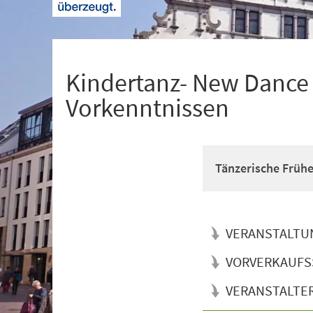
+
1
Kindertanz- New Dance f
Vorkenntnissen
Tänzerische Früh
VERANSTALTU
VORVERKAUFS
VERANSTALTE