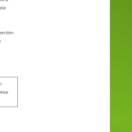
die
 werden
n
n
n
weise