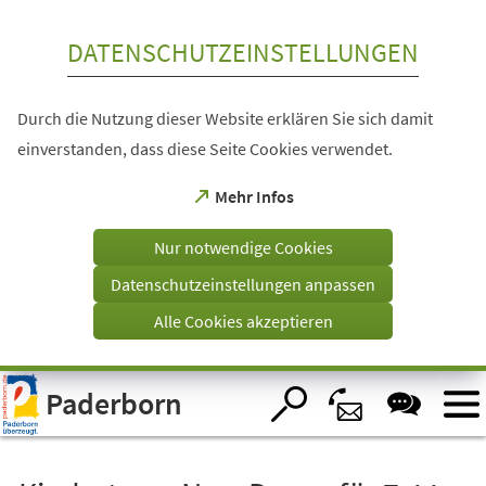
Inhalt anspringen
DATENSCHUTZEINSTELLUNGEN
Durch die Nutzung dieser Website erklären Sie sich damit
einverstanden, dass diese Seite Cookies verwendet.
(Öffnet
Mehr Infos
in
einem
Nur notwendige Cookies
neuen
Tab)
Datenschutzeinstellungen anpassen
Alle Cookies akzeptieren
Visuelle
Paderborn
Assistenzsoftware
öffnen.