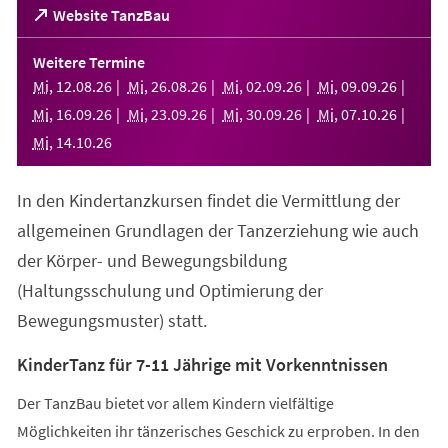
(Öffnet
Website TanzBau
in
einem
Weitere Termine
neuen
Mi
,
12
.
08
.
26
Mi
,
26
.
08
.
26
Mi
,
02
.
09
.
26
Mi
,
09
.
09
.
26
Tab)
Mi
,
16
.
09
.
26
Mi
,
23
.
09
.
26
Mi
,
30
.
09
.
26
Mi
,
07
.
10
.
26
Mi
,
14
.
10
.
26
In den Kindertanzkursen findet die Vermittlung der
allgemeinen Grundlagen der Tanzerziehung wie auch
der Körper- und Bewegungsbildung
(Haltungsschulung und Optimierung der
Bewegungsmuster) statt.
KinderTanz für 7-11 Jährige mit Vorkenntnissen
Der TanzBau bietet vor allem Kindern vielfältige
Möglichkeiten ihr tänzerisches Geschick zu erproben. In den