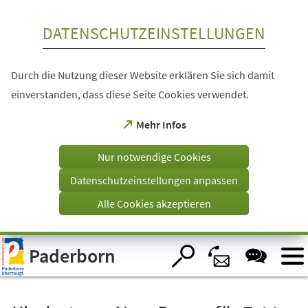
Inhalt anspringen
DATENSCHUTZEINSTELLUNGEN
Durch die Nutzung dieser Website erklären Sie sich damit
einverstanden, dass diese Seite Cookies verwendet.
(Öffnet
Mehr Infos
in
einem
Nur notwendige Cookies
neuen
Tab)
Datenschutzeinstellungen anpassen
Alle Cookies akzeptieren
Visuelle
Paderborn
Assistenzsoftware
öffnen.