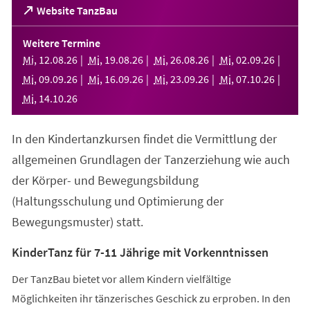
(Öffnet
Website TanzBau
in
einem
Weitere Termine
neuen
Mi
,
12
.
08
.
26
Mi
,
19
.
08
.
26
Mi
,
26
.
08
.
26
Mi
,
02
.
09
.
26
Tab)
Mi
,
09
.
09
.
26
Mi
,
16
.
09
.
26
Mi
,
23
.
09
.
26
Mi
,
07
.
10
.
26
Mi
,
14
.
10
.
26
In den Kindertanzkursen findet die Vermittlung der
allgemeinen Grundlagen der Tanzerziehung wie auch
der Körper- und Bewegungsbildung
(Haltungsschulung und Optimierung der
Bewegungsmuster) statt.
KinderTanz für 7-11 Jährige mit Vorkenntnissen
Der TanzBau bietet vor allem Kindern vielfältige
Möglichkeiten ihr tänzerisches Geschick zu erproben. In den