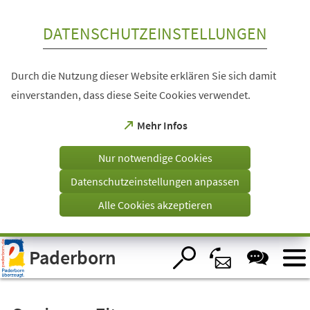
Inhalt anspringen
DATENSCHUTZEINSTELLUNGEN
Durch die Nutzung dieser Website erklären Sie sich damit
einverstanden, dass diese Seite Cookies verwendet.
(Öffnet
Mehr Infos
in
einem
Nur notwendige Cookies
neuen
Tab)
Datenschutzeinstellungen anpassen
Alle Cookies akzeptieren
Visuelle
Paderborn
Assistenzsoftware
öffnen.