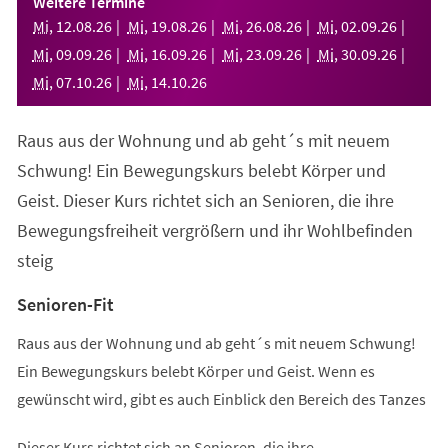
Weitere Termine
neuen
Mi
,
12
.
08
.
26
Mi
,
19
.
08
.
26
Mi
,
26
.
08
.
26
Mi
,
02
.
09
.
26
Tab)
Mi
,
09
.
09
.
26
Mi
,
16
.
09
.
26
Mi
,
23
.
09
.
26
Mi
,
30
.
09
.
26
Mi
,
07
.
10
.
26
Mi
,
14
.
10
.
26
Raus aus der Wohnung und ab geht´s mit neuem
Schwung! Ein Bewegungskurs belebt Körper und
Geist. Dieser Kurs richtet sich an Senioren, die ihre
Bewegungsfreiheit vergrößern und ihr Wohlbefinden
steig
Senioren-Fit
Raus aus der Wohnung und ab geht´s mit neuem Schwung!
Ein Bewegungskurs belebt Körper und Geist. Wenn es
gewünscht wird, gibt es auch Einblick den Bereich des Tanzes
Dieser Kurs richtet sich an Senioren, die ihre