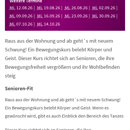
Weitere Termine
neuen
Mi
,
12
.
08
.
26
Mi
,
19
.
08
.
26
Mi
,
26
.
08
.
26
Mi
,
02
.
09
.
26
Tab)
Mi
,
09
.
09
.
26
Mi
,
16
.
09
.
26
Mi
,
23
.
09
.
26
Mi
,
30
.
09
.
26
Mi
,
07
.
10
.
26
Mi
,
14
.
10
.
26
Raus aus der Wohnung und ab geht´s mit neuem
Schwung! Ein Bewegungskurs belebt Körper und
Geist. Dieser Kurs richtet sich an Senioren, die ihre
Bewegungsfreiheit vergrößern und ihr Wohlbefinden
steig
Senioren-Fit
Raus aus der Wohnung und ab geht´s mit neuem Schwung!
Ein Bewegungskurs belebt Körper und Geist. Wenn es
gewünscht wird, gibt es auch Einblick den Bereich des Tanzes
Dieser Kurs richtet sich an Senioren, die ihre