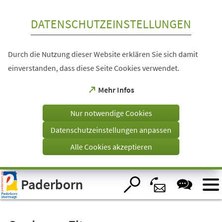
Inhalt anspringen
DATENSCHUTZEINSTELLUNGEN
Durch die Nutzung dieser Website erklären Sie sich damit
einverstanden, dass diese Seite Cookies verwendet.
(Öffnet
Mehr Infos
in
einem
Nur notwendige Cookies
neuen
Tab)
Datenschutzeinstellungen anpassen
Alle Cookies akzeptieren
Visuelle
Paderborn
Assistenzsoftware
öffnen.