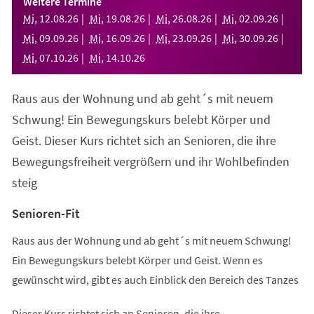
Weitere Termine
neuen
Mi
,
12
.
08
.
26
Mi
,
19
.
08
.
26
Mi
,
26
.
08
.
26
Mi
,
02
.
09
.
26
Tab)
Mi
,
09
.
09
.
26
Mi
,
16
.
09
.
26
Mi
,
23
.
09
.
26
Mi
,
30
.
09
.
26
Mi
,
07
.
10
.
26
Mi
,
14
.
10
.
26
Raus aus der Wohnung und ab geht´s mit neuem
Schwung! Ein Bewegungskurs belebt Körper und
Geist. Dieser Kurs richtet sich an Senioren, die ihre
Bewegungsfreiheit vergrößern und ihr Wohlbefinden
steig
Senioren-Fit
Raus aus der Wohnung und ab geht´s mit neuem Schwung!
Ein Bewegungskurs belebt Körper und Geist. Wenn es
gewünscht wird, gibt es auch Einblick den Bereich des Tanzes
Dieser Kurs richtet sich an Senioren, die ihre