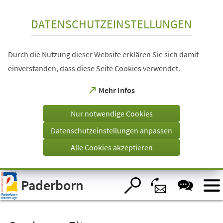
Inhalt anspringen
DATENSCHUTZEINSTELLUNGEN
Durch die Nutzung dieser Website erklären Sie sich damit
einverstanden, dass diese Seite Cookies verwendet.
(Öffnet
Mehr Infos
in
einem
Nur notwendige Cookies
neuen
Tab)
Datenschutzeinstellungen anpassen
Alle Cookies akzeptieren
Visuelle
Paderborn
Assistenzsoftware
öffnen.