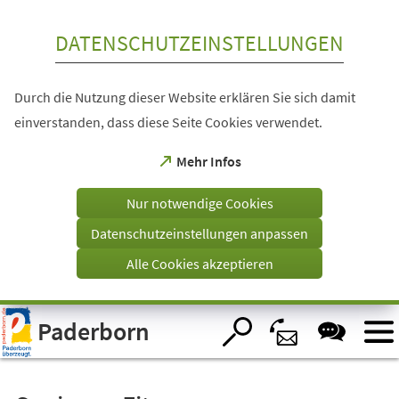
Inhalt anspringen
DATENSCHUTZEINSTELLUNGEN
Durch die Nutzung dieser Website erklären Sie sich damit
einverstanden, dass diese Seite Cookies verwendet.
(Öffnet
Mehr Infos
in
einem
Nur notwendige Cookies
neuen
Tab)
Datenschutzeinstellungen anpassen
Alle Cookies akzeptieren
Visuelle
Paderborn
Assistenzsoftware
öffnen.