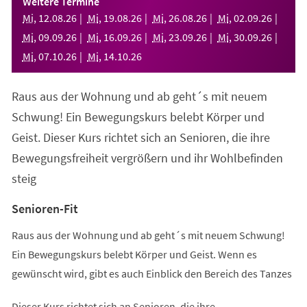
Weitere Termine
neuen
Mi
,
12
.
08
.
26
Mi
,
19
.
08
.
26
Mi
,
26
.
08
.
26
Mi
,
02
.
09
.
26
Tab)
Mi
,
09
.
09
.
26
Mi
,
16
.
09
.
26
Mi
,
23
.
09
.
26
Mi
,
30
.
09
.
26
Mi
,
07
.
10
.
26
Mi
,
14
.
10
.
26
Raus aus der Wohnung und ab geht´s mit neuem
Schwung! Ein Bewegungskurs belebt Körper und
Geist. Dieser Kurs richtet sich an Senioren, die ihre
Bewegungsfreiheit vergrößern und ihr Wohlbefinden
steig
Senioren-Fit
Raus aus der Wohnung und ab geht´s mit neuem Schwung!
Ein Bewegungskurs belebt Körper und Geist. Wenn es
gewünscht wird, gibt es auch Einblick den Bereich des Tanzes
Dieser Kurs richtet sich an Senioren, die ihre