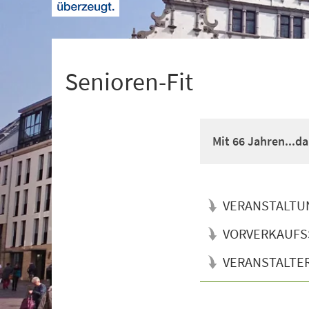
+
1
Senioren-Fit
Mit 66 Jahren...d
VERANSTALTU
VORVERKAUFS
VERANSTALTE