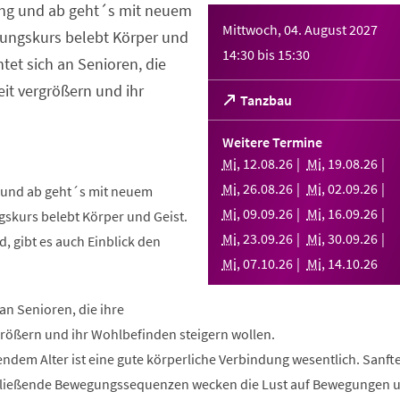
ng und ab geht´s mit neuem
Mittwoch, 04. August 2027
ungskurs belebt Körper und
14:30
bis
15:30
htet sich an Senioren, die
it vergrößern und ihr
(Öffnet
Tanzbau
in
einem
Weitere Termine
neuen
Mi
,
12
.
08
.
26
Mi
,
19
.
08
.
26
Tab)
Mi
,
26
.
08
.
26
Mi
,
02
.
09
.
26
und ab geht´s mit neuem
Mi
,
09
.
09
.
26
Mi
,
16
.
09
.
26
skurs belebt Körper und Geist.
Mi
,
23
.
09
.
26
Mi
,
30
.
09
.
26
, gibt es auch Einblick den
Mi
,
07
.
10
.
26
Mi
,
14
.
10
.
26
 an Senioren, die ihre
rößern und ihr Wohlbefinden steigern wollen.
ndem Alter ist eine gute körperliche Verbindung wesentlich. Sanft
fließende Bewegungssequenzen wecken die Lust auf Bewegungen 