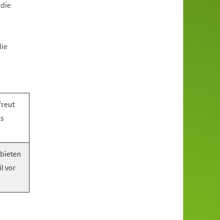
 die
die
freut
as
 bieten
l vor