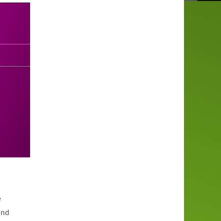
e
und