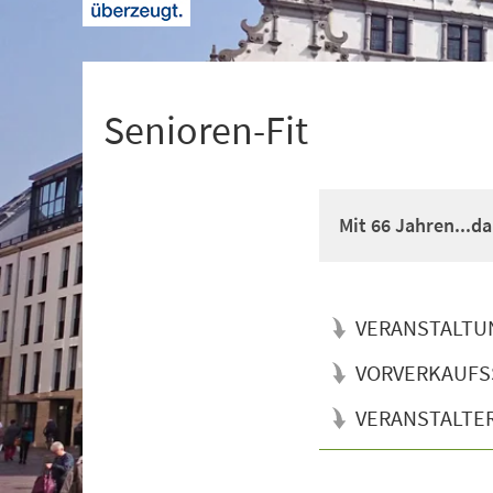
+
1
Senioren-Fit
Mit 66 Jahren...d
VERANSTALTU
VORVERKAUFS
VERANSTALTE