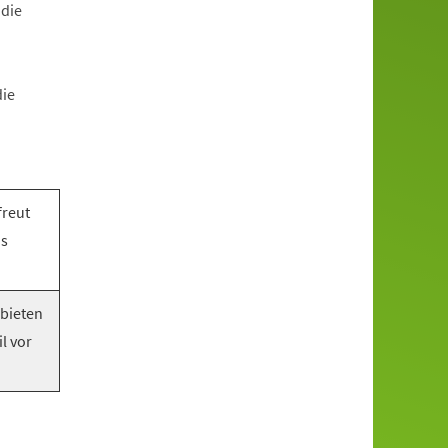
 die
die
freut
as
 bieten
l vor