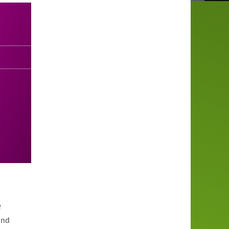
e
und