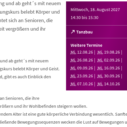
ng und ab geht´s mit neuem
Mittwoch, 18. August 2027
ungskurs belebt Körper und
14:30
bis
15:30
htet sich an Senioren, die
it vergrößern und ihr
(Öffnet
Tanzbau
in
einem
Weitere Termine
neuen
Mi
,
12
.
08
.
26
Mi
,
19
.
08
.
26
Tab)
Mi
,
26
.
08
.
26
Mi
,
02
.
09
.
26
und ab geht´s mit neuem
Mi
,
09
.
09
.
26
Mi
,
16
.
09
.
26
skurs belebt Körper und Geist.
Mi
,
23
.
09
.
26
Mi
,
30
.
09
.
26
, gibt es auch Einblick den
Mi
,
07
.
10
.
26
Mi
,
14
.
10
.
26
 an Senioren, die ihre
rößern und ihr Wohlbefinden steigern wollen.
ndem Alter ist eine gute körperliche Verbindung wesentlich. Sanft
fließende Bewegungssequenzen wecken die Lust auf Bewegungen 