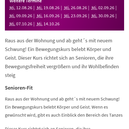
Weitere Termine
neuen
Mi
,
12
.
08
.
26
Mi
,
19
.
08
.
26
Mi
,
26
.
08
.
26
Mi
,
02
.
09
.
26
Tab)
Mi
,
09
.
09
.
26
Mi
,
16
.
09
.
26
Mi
,
23
.
09
.
26
Mi
,
30
.
09
.
26
Mi
,
07
.
10
.
26
Mi
,
14
.
10
.
26
Raus aus der Wohnung und ab geht´s mit neuem
Schwung! Ein Bewegungskurs belebt Körper und
Geist. Dieser Kurs richtet sich an Senioren, die ihre
Bewegungsfreiheit vergrößern und ihr Wohlbefinden
steig
Senioren-Fit
Raus aus der Wohnung und ab geht´s mit neuem Schwung!
Ein Bewegungskurs belebt Körper und Geist. Wenn es
gewünscht wird, gibt es auch Einblick den Bereich des Tanzes
Dieser Kurs richtet sich an Senioren, die ihre