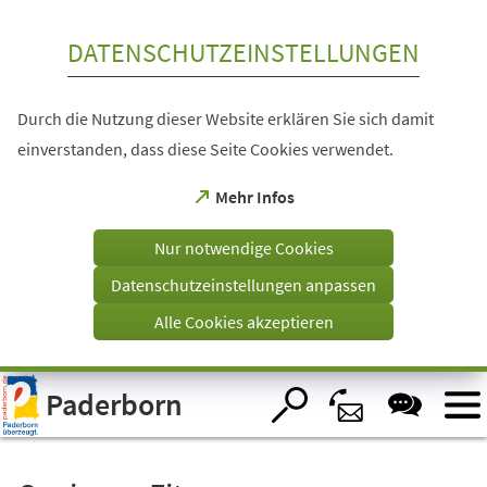
Inhalt anspringen
DATENSCHUTZEINSTELLUNGEN
Durch die Nutzung dieser Website erklären Sie sich damit
einverstanden, dass diese Seite Cookies verwendet.
(Öffnet
Mehr Infos
in
einem
Nur notwendige Cookies
neuen
Tab)
Datenschutzeinstellungen anpassen
Alle Cookies akzeptieren
Visuelle
Paderborn
Assistenzsoftware
öffnen.