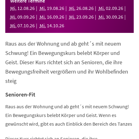
Weitere Termine
neuen
Mi
,
12
.
08
.
26
Mi
,
19
.
08
.
26
Mi
,
26
.
08
.
26
Mi
,
02
.
09
.
26
Tab)
Mi
,
09
.
09
.
26
Mi
,
16
.
09
.
26
Mi
,
23
.
09
.
26
Mi
,
30
.
09
.
26
Mi
,
07
.
10
.
26
Mi
,
14
.
10
.
26
Raus aus der Wohnung und ab geht´s mit neuem
Schwung! Ein Bewegungskurs belebt Körper und
Geist. Dieser Kurs richtet sich an Senioren, die ihre
Bewegungsfreiheit vergrößern und ihr Wohlbefinden
steig
Senioren-Fit
Raus aus der Wohnung und ab geht´s mit neuem Schwung!
Ein Bewegungskurs belebt Körper und Geist. Wenn es
gewünscht wird, gibt es auch Einblick den Bereich des Tanzes
Dieser Kurs richtet sich an Senioren, die ihre