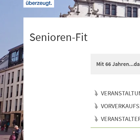
+
1
Senioren-Fit
Mit 66 Jahren...d
VERANSTALTU
VORVERKAUFS
VERANSTALTE