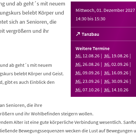
ng und ab geht´s mit neuem
Mittwoch, 01. Dezember 2027
ungskurs belebt Körper und
14:30
bis
15:30
htet sich an Senioren, die
it vergrößern und ihr
(Öffnet
Tanzbau
in
einem
Weitere Termine
neuen
Mi
,
12
.
08
.
26
Mi
,
19
.
08
.
26
Tab)
Mi
,
26
.
08
.
26
Mi
,
02
.
09
.
26
und ab geht´s mit neuem
Mi
,
09
.
09
.
26
Mi
,
16
.
09
.
26
skurs belebt Körper und Geist.
Mi
,
23
.
09
.
26
Mi
,
30
.
09
.
26
, gibt es auch Einblick den
Mi
,
07
.
10
.
26
Mi
,
14
.
10
.
26
 an Senioren, die ihre
rößern und ihr Wohlbefinden steigern wollen.
ndem Alter ist eine gute körperliche Verbindung wesentlich. Sanft
fließende Bewegungssequenzen wecken die Lust auf Bewegungen 