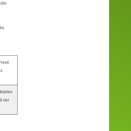
 die
die
freut
as
 bieten
l vor