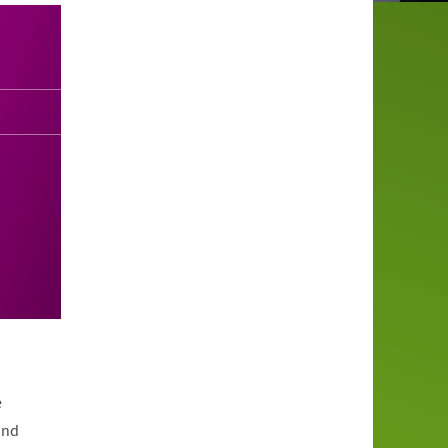
e
und