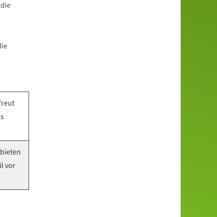
 die
die
freut
as
 bieten
l vor