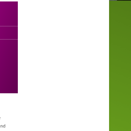
e
und