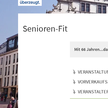
+
1
Senioren-Fit
Mit 66 Jahren...d
VERANSTALTU
VORVERKAUFS
VERANSTALTE