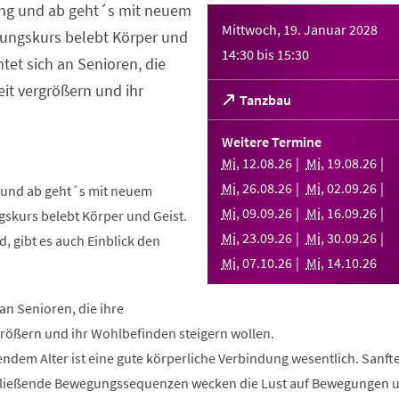
ng und ab geht´s mit neuem
Mittwoch, 19. Januar 2028
ungskurs belebt Körper und
14:30
bis
15:30
htet sich an Senioren, die
it vergrößern und ihr
(Öffnet
Tanzbau
in
einem
Weitere Termine
neuen
Mi
,
12
.
08
.
26
Mi
,
19
.
08
.
26
Tab)
Mi
,
26
.
08
.
26
Mi
,
02
.
09
.
26
und ab geht´s mit neuem
Mi
,
09
.
09
.
26
Mi
,
16
.
09
.
26
skurs belebt Körper und Geist.
Mi
,
23
.
09
.
26
Mi
,
30
.
09
.
26
, gibt es auch Einblick den
Mi
,
07
.
10
.
26
Mi
,
14
.
10
.
26
 an Senioren, die ihre
rößern und ihr Wohlbefinden steigern wollen.
ndem Alter ist eine gute körperliche Verbindung wesentlich. Sanft
fließende Bewegungssequenzen wecken die Lust auf Bewegungen 