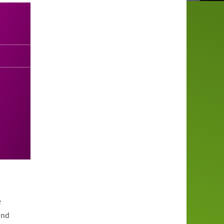
e
und