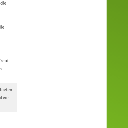
 die
die
freut
as
 bieten
l vor