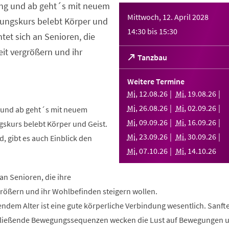
ng und ab geht´s mit neuem
Mittwoch, 12. April 2028
ungskurs belebt Körper und
14:30
bis
15:30
htet sich an Senioren, die
it vergrößern und ihr
(Öffnet
Tanzbau
in
einem
Weitere Termine
neuen
Mi
,
12
.
08
.
26
Mi
,
19
.
08
.
26
Tab)
Mi
,
26
.
08
.
26
Mi
,
02
.
09
.
26
und ab geht´s mit neuem
Mi
,
09
.
09
.
26
Mi
,
16
.
09
.
26
skurs belebt Körper und Geist.
Mi
,
23
.
09
.
26
Mi
,
30
.
09
.
26
, gibt es auch Einblick den
Mi
,
07
.
10
.
26
Mi
,
14
.
10
.
26
 an Senioren, die ihre
rößern und ihr Wohlbefinden steigern wollen.
ndem Alter ist eine gute körperliche Verbindung wesentlich. Sanft
fließende Bewegungssequenzen wecken die Lust auf Bewegungen 