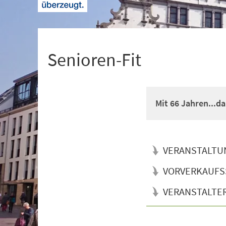
+
1
Senioren-Fit
Mit 66 Jahren...d
VERANSTALTU
VORVERKAUFS
VERANSTALTE