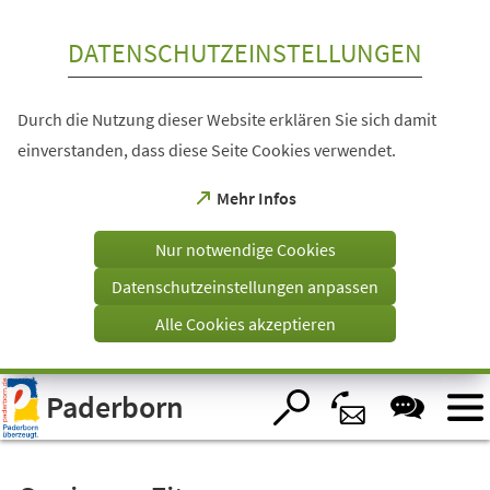
Inhalt anspringen
DATENSCHUTZEINSTELLUNGEN
Durch die Nutzung dieser Website erklären Sie sich damit
einverstanden, dass diese Seite Cookies verwendet.
(Öffnet
Mehr Infos
in
einem
Nur notwendige Cookies
neuen
Tab)
Datenschutzeinstellungen anpassen
Alle Cookies akzeptieren
Visuelle
Paderborn
Assistenzsoftware
öffnen.