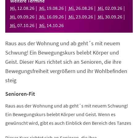
Weitere Termine
neuen
Mi
,
12
.
08
.
26
Mi
,
19
.
08
.
26
Mi
,
26
.
08
.
26
Mi
,
02
.
09
.
26
Tab)
Mi
,
09
.
09
.
26
Mi
,
16
.
09
.
26
Mi
,
23
.
09
.
26
Mi
,
30
.
09
.
26
Mi
,
07
.
10
.
26
Mi
,
14
.
10
.
26
Raus aus der Wohnung und ab geht´s mit neuem
Schwung! Ein Bewegungskurs belebt Körper und
Geist. Dieser Kurs richtet sich an Senioren, die ihre
Bewegungsfreiheit vergrößern und ihr Wohlbefinden
steig
Senioren-Fit
Raus aus der Wohnung und ab geht´s mit neuem Schwung!
Ein Bewegungskurs belebt Körper und Geist. Wenn es
gewünscht wird, gibt es auch Einblick den Bereich des Tanzes
Dieser Kurs richtet sich an Senioren, die ihre