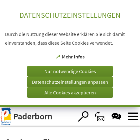
Inhalt anspringen
DATENSCHUTZEINSTELLUNGEN
Durch die Nutzung dieser Website erklären Sie sich damit
einverstanden, dass diese Seite Cookies verwendet.
(Öffnet
Mehr Infos
in
einem
Nur notwendige Cookies
neuen
Tab)
Datenschutzeinstellungen anpassen
Alle Cookies akzeptieren
Visuelle
Paderborn
Assistenzsoftware
öffnen.