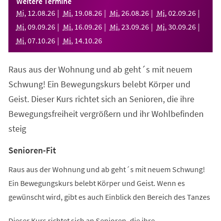
Weitere Termine
neuen
Mi
,
12
.
08
.
26
Mi
,
19
.
08
.
26
Mi
,
26
.
08
.
26
Mi
,
02
.
09
.
26
Tab)
Mi
,
09
.
09
.
26
Mi
,
16
.
09
.
26
Mi
,
23
.
09
.
26
Mi
,
30
.
09
.
26
Mi
,
07
.
10
.
26
Mi
,
14
.
10
.
26
Raus aus der Wohnung und ab geht´s mit neuem
Schwung! Ein Bewegungskurs belebt Körper und
Geist. Dieser Kurs richtet sich an Senioren, die ihre
Bewegungsfreiheit vergrößern und ihr Wohlbefinden
steig
Senioren-Fit
Raus aus der Wohnung und ab geht´s mit neuem Schwung!
Ein Bewegungskurs belebt Körper und Geist. Wenn es
gewünscht wird, gibt es auch Einblick den Bereich des Tanzes
Dieser Kurs richtet sich an Senioren, die ihre