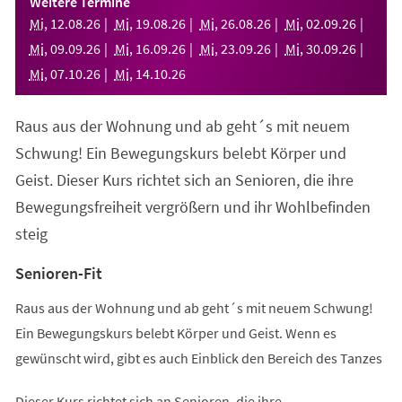
Weitere Termine
neuen
Mi
,
12
.
08
.
26
Mi
,
19
.
08
.
26
Mi
,
26
.
08
.
26
Mi
,
02
.
09
.
26
Tab)
Mi
,
09
.
09
.
26
Mi
,
16
.
09
.
26
Mi
,
23
.
09
.
26
Mi
,
30
.
09
.
26
Mi
,
07
.
10
.
26
Mi
,
14
.
10
.
26
Raus aus der Wohnung und ab geht´s mit neuem
Schwung! Ein Bewegungskurs belebt Körper und
Geist. Dieser Kurs richtet sich an Senioren, die ihre
Bewegungsfreiheit vergrößern und ihr Wohlbefinden
steig
Senioren-Fit
Raus aus der Wohnung und ab geht´s mit neuem Schwung!
Ein Bewegungskurs belebt Körper und Geist. Wenn es
gewünscht wird, gibt es auch Einblick den Bereich des Tanzes
Dieser Kurs richtet sich an Senioren, die ihre