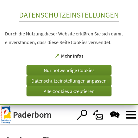
Inhalt anspringen
DATENSCHUTZEINSTELLUNGEN
Durch die Nutzung dieser Website erklären Sie sich damit
einverstanden, dass diese Seite Cookies verwendet.
(Öffnet
Mehr Infos
in
einem
Nur notwendige Cookies
neuen
Tab)
Datenschutzeinstellungen anpassen
Alle Cookies akzeptieren
Visuelle
Paderborn
Assistenzsoftware
öffnen.