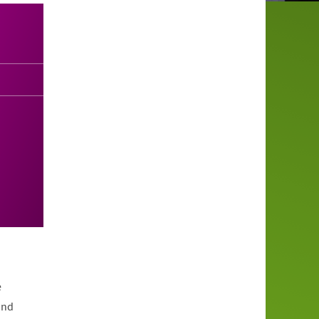
e
und