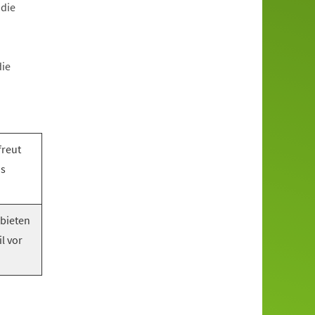
 die
die
freut
as
 bieten
l vor