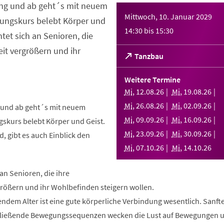
ng und ab geht´s mit neuem
Mittwoch, 10. Januar 2029
ungskurs belebt Körper und
14:30
bis
15:30
htet sich an Senioren, die
it vergrößern und ihr
(Öffnet
Tanzbau
in
einem
Weitere Termine
neuen
Mi
,
12
.
08
.
26
Mi
,
19
.
08
.
26
Tab)
Mi
,
26
.
08
.
26
Mi
,
02
.
09
.
26
und ab geht´s mit neuem
Mi
,
09
.
09
.
26
Mi
,
16
.
09
.
26
skurs belebt Körper und Geist.
Mi
,
23
.
09
.
26
Mi
,
30
.
09
.
26
, gibt es auch Einblick den
Mi
,
07
.
10
.
26
Mi
,
14
.
10
.
26
 an Senioren, die ihre
rößern und ihr Wohlbefinden steigern wollen.
ndem Alter ist eine gute körperliche Verbindung wesentlich. Sanft
fließende Bewegungssequenzen wecken die Lust auf Bewegungen 