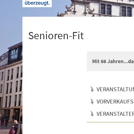
+
1
Senioren-Fit
Mit 66 Jahren...d
VERANSTALTU
VORVERKAUFS
VERANSTALTE