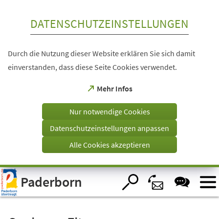
Inhalt anspringen
DATENSCHUTZEINSTELLUNGEN
Durch die Nutzung dieser Website erklären Sie sich damit
einverstanden, dass diese Seite Cookies verwendet.
(Öffnet
Mehr Infos
in
einem
Nur notwendige Cookies
neuen
Tab)
Datenschutzeinstellungen anpassen
Alle Cookies akzeptieren
Visuelle
Paderborn
Assistenzsoftware
öffnen.