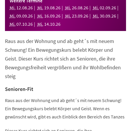
Weitere Termine
neuen
Mi
,
12
.
08
.
26
Mi
,
19
.
08
.
26
Mi
,
26
.
08
.
26
Mi
,
02
.
09
.
26
Tab)
Mi
,
09
.
09
.
26
Mi
,
16
.
09
.
26
Mi
,
23
.
09
.
26
Mi
,
30
.
09
.
26
Mi
,
07
.
10
.
26
Mi
,
14
.
10
.
26
Raus aus der Wohnung und ab geht´s mit neuem
Schwung! Ein Bewegungskurs belebt Körper und
Geist. Dieser Kurs richtet sich an Senioren, die ihre
Bewegungsfreiheit vergrößern und ihr Wohlbefinden
steig
Senioren-Fit
Raus aus der Wohnung und ab geht´s mit neuem Schwung!
Ein Bewegungskurs belebt Körper und Geist. Wenn es
gewünscht wird, gibt es auch Einblick den Bereich des Tanzes
Dieser Kurs richtet sich an Senioren, die ihre