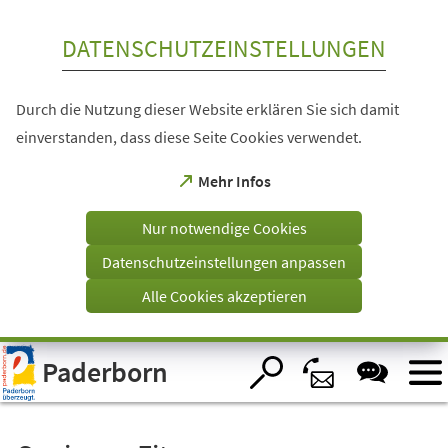
Inhalt anspringen
DATENSCHUTZEINSTELLUNGEN
Durch die Nutzung dieser Website erklären Sie sich damit
einverstanden, dass diese Seite Cookies verwendet.
(Öffnet
Mehr Infos
in
einem
Nur notwendige Cookies
neuen
Tab)
Datenschutzeinstellungen anpassen
Alle Cookies akzeptieren
Visuelle
Paderborn
Assistenzsoftware
öffnen.