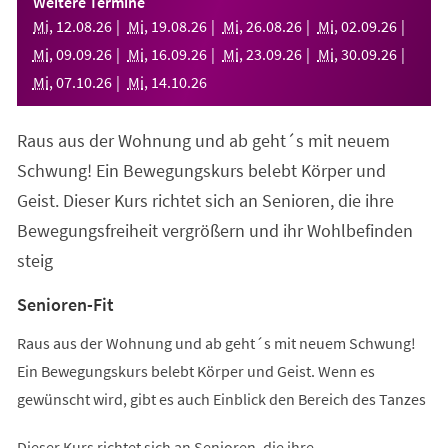
Weitere Termine
neuen
Mi
,
12
.
08
.
26
Mi
,
19
.
08
.
26
Mi
,
26
.
08
.
26
Mi
,
02
.
09
.
26
Tab)
Mi
,
09
.
09
.
26
Mi
,
16
.
09
.
26
Mi
,
23
.
09
.
26
Mi
,
30
.
09
.
26
Mi
,
07
.
10
.
26
Mi
,
14
.
10
.
26
Raus aus der Wohnung und ab geht´s mit neuem
Schwung! Ein Bewegungskurs belebt Körper und
Geist. Dieser Kurs richtet sich an Senioren, die ihre
Bewegungsfreiheit vergrößern und ihr Wohlbefinden
steig
Senioren-Fit
Raus aus der Wohnung und ab geht´s mit neuem Schwung!
Ein Bewegungskurs belebt Körper und Geist. Wenn es
gewünscht wird, gibt es auch Einblick den Bereich des Tanzes
Dieser Kurs richtet sich an Senioren, die ihre