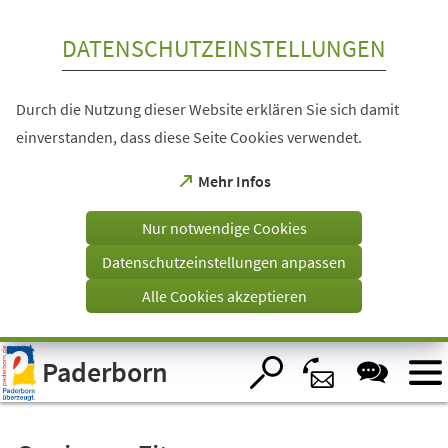
Inhalt anspringen
DATENSCHUTZEINSTELLUNGEN
Durch die Nutzung dieser Website erklären Sie sich damit
einverstanden, dass diese Seite Cookies verwendet.
(Öffnet
Mehr Infos
in
einem
Nur notwendige Cookies
neuen
Tab)
Datenschutzeinstellungen anpassen
Alle Cookies akzeptieren
Visuelle
Paderborn
Assistenzsoftware
öffnen.