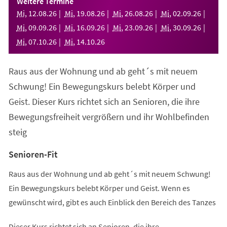
Weitere Termine
neuen
Mi
,
12
.
08
.
26
Mi
,
19
.
08
.
26
Mi
,
26
.
08
.
26
Mi
,
02
.
09
.
26
Tab)
Mi
,
09
.
09
.
26
Mi
,
16
.
09
.
26
Mi
,
23
.
09
.
26
Mi
,
30
.
09
.
26
Mi
,
07
.
10
.
26
Mi
,
14
.
10
.
26
Raus aus der Wohnung und ab geht´s mit neuem
Schwung! Ein Bewegungskurs belebt Körper und
Geist. Dieser Kurs richtet sich an Senioren, die ihre
Bewegungsfreiheit vergrößern und ihr Wohlbefinden
steig
Senioren-Fit
Raus aus der Wohnung und ab geht´s mit neuem Schwung!
Ein Bewegungskurs belebt Körper und Geist. Wenn es
gewünscht wird, gibt es auch Einblick den Bereich des Tanzes
Dieser Kurs richtet sich an Senioren, die ihre