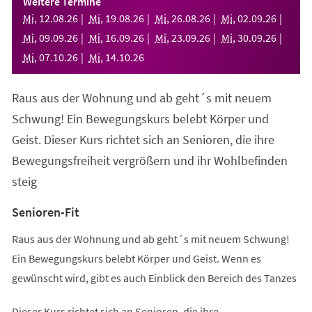
Weitere Termine
neuen
Mi
,
12
.
08
.
26
Mi
,
19
.
08
.
26
Mi
,
26
.
08
.
26
Mi
,
02
.
09
.
26
Tab)
Mi
,
09
.
09
.
26
Mi
,
16
.
09
.
26
Mi
,
23
.
09
.
26
Mi
,
30
.
09
.
26
Mi
,
07
.
10
.
26
Mi
,
14
.
10
.
26
Raus aus der Wohnung und ab geht´s mit neuem
Schwung! Ein Bewegungskurs belebt Körper und
Geist. Dieser Kurs richtet sich an Senioren, die ihre
Bewegungsfreiheit vergrößern und ihr Wohlbefinden
steig
Senioren-Fit
Raus aus der Wohnung und ab geht´s mit neuem Schwung!
Ein Bewegungskurs belebt Körper und Geist. Wenn es
gewünscht wird, gibt es auch Einblick den Bereich des Tanzes
Dieser Kurs richtet sich an Senioren, die ihre