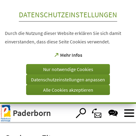
Inhalt anspringen
DATENSCHUTZEINSTELLUNGEN
Durch die Nutzung dieser Website erklären Sie sich damit
einverstanden, dass diese Seite Cookies verwendet.
(Öffnet
Mehr Infos
in
einem
Nur notwendige Cookies
neuen
Tab)
Datenschutzeinstellungen anpassen
Alle Cookies akzeptieren
Visuelle
Paderborn
Assistenzsoftware
öffnen.