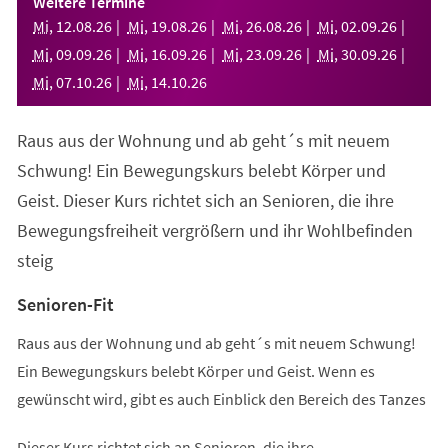
Weitere Termine
neuen
Mi
,
12
.
08
.
26
Mi
,
19
.
08
.
26
Mi
,
26
.
08
.
26
Mi
,
02
.
09
.
26
Tab)
Mi
,
09
.
09
.
26
Mi
,
16
.
09
.
26
Mi
,
23
.
09
.
26
Mi
,
30
.
09
.
26
Mi
,
07
.
10
.
26
Mi
,
14
.
10
.
26
Raus aus der Wohnung und ab geht´s mit neuem
Schwung! Ein Bewegungskurs belebt Körper und
Geist. Dieser Kurs richtet sich an Senioren, die ihre
Bewegungsfreiheit vergrößern und ihr Wohlbefinden
steig
Senioren-Fit
Raus aus der Wohnung und ab geht´s mit neuem Schwung!
Ein Bewegungskurs belebt Körper und Geist. Wenn es
gewünscht wird, gibt es auch Einblick den Bereich des Tanzes
Dieser Kurs richtet sich an Senioren, die ihre