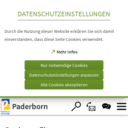
Inhalt anspringen
DATENSCHUTZEINSTELLUNGEN
Durch die Nutzung dieser Website erklären Sie sich damit
einverstanden, dass diese Seite Cookies verwendet.
(Öffnet
Mehr Infos
in
einem
Nur notwendige Cookies
neuen
Tab)
Datenschutzeinstellungen anpassen
Alle Cookies akzeptieren
Visuelle
Paderborn
Assistenzsoftware
öffnen.