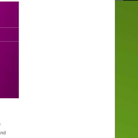
e
und