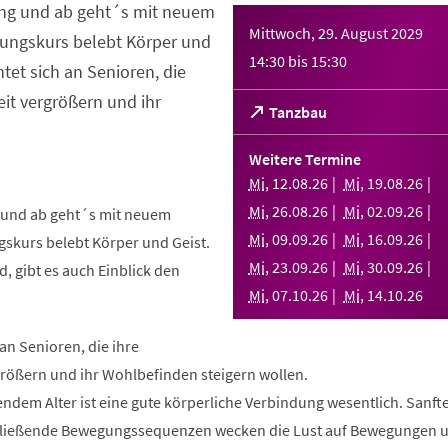
ng und ab geht´s mit neuem
Mittwoch, 29. August 2029
ungskurs belebt Körper und
14:30
bis
15:30
htet sich an Senioren, die
it vergrößern und ihr
(Öffnet
Tanzbau
in
einem
Weitere Termine
neuen
Mi
,
12
.
08
.
26
Mi
,
19
.
08
.
26
Tab)
Mi
,
26
.
08
.
26
Mi
,
02
.
09
.
26
und ab geht´s mit neuem
Mi
,
09
.
09
.
26
Mi
,
16
.
09
.
26
skurs belebt Körper und Geist.
Mi
,
23
.
09
.
26
Mi
,
30
.
09
.
26
, gibt es auch Einblick den
Mi
,
07
.
10
.
26
Mi
,
14
.
10
.
26
 an Senioren, die ihre
rößern und ihr Wohlbefinden steigern wollen.
ndem Alter ist eine gute körperliche Verbindung wesentlich. Sanft
fließende Bewegungssequenzen wecken die Lust auf Bewegungen 