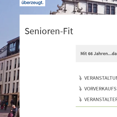
+
1
Senioren-Fit
Mit 66 Jahren...d
VERANSTALTU
VORVERKAUFS
VERANSTALTE