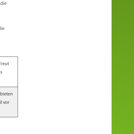
 die
die
freut
as
 bieten
l vor