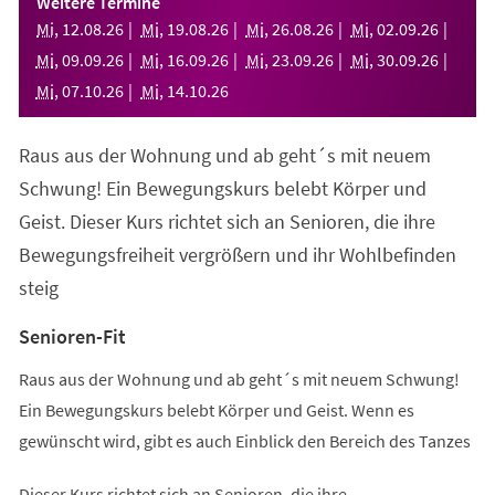
Weitere Termine
neuen
Mi
,
12
.
08
.
26
Mi
,
19
.
08
.
26
Mi
,
26
.
08
.
26
Mi
,
02
.
09
.
26
Tab)
Mi
,
09
.
09
.
26
Mi
,
16
.
09
.
26
Mi
,
23
.
09
.
26
Mi
,
30
.
09
.
26
Mi
,
07
.
10
.
26
Mi
,
14
.
10
.
26
Raus aus der Wohnung und ab geht´s mit neuem
Schwung! Ein Bewegungskurs belebt Körper und
Geist. Dieser Kurs richtet sich an Senioren, die ihre
Bewegungsfreiheit vergrößern und ihr Wohlbefinden
steig
Senioren-Fit
Raus aus der Wohnung und ab geht´s mit neuem Schwung!
Ein Bewegungskurs belebt Körper und Geist. Wenn es
gewünscht wird, gibt es auch Einblick den Bereich des Tanzes
Dieser Kurs richtet sich an Senioren, die ihre