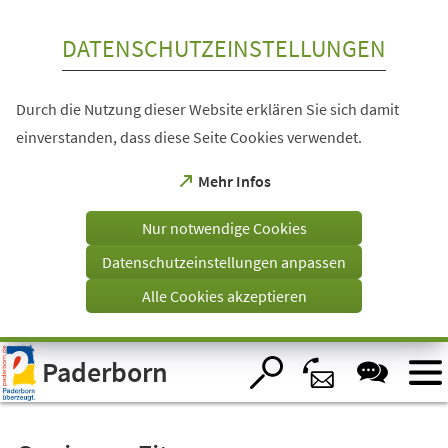
Inhalt anspringen
DATENSCHUTZEINSTELLUNGEN
Durch die Nutzung dieser Website erklären Sie sich damit
einverstanden, dass diese Seite Cookies verwendet.
(Öffnet
Mehr Infos
in
einem
Nur notwendige Cookies
neuen
Tab)
Datenschutzeinstellungen anpassen
Alle Cookies akzeptieren
Visuelle
Paderborn
Assistenzsoftware
öffnen.