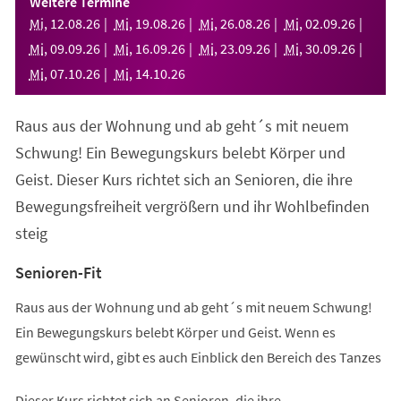
Weitere Termine
neuen
Mi
,
12
.
08
.
26
Mi
,
19
.
08
.
26
Mi
,
26
.
08
.
26
Mi
,
02
.
09
.
26
Tab)
Mi
,
09
.
09
.
26
Mi
,
16
.
09
.
26
Mi
,
23
.
09
.
26
Mi
,
30
.
09
.
26
Mi
,
07
.
10
.
26
Mi
,
14
.
10
.
26
Raus aus der Wohnung und ab geht´s mit neuem
Schwung! Ein Bewegungskurs belebt Körper und
Geist. Dieser Kurs richtet sich an Senioren, die ihre
Bewegungsfreiheit vergrößern und ihr Wohlbefinden
steig
Senioren-Fit
Raus aus der Wohnung und ab geht´s mit neuem Schwung!
Ein Bewegungskurs belebt Körper und Geist. Wenn es
gewünscht wird, gibt es auch Einblick den Bereich des Tanzes
Dieser Kurs richtet sich an Senioren, die ihre