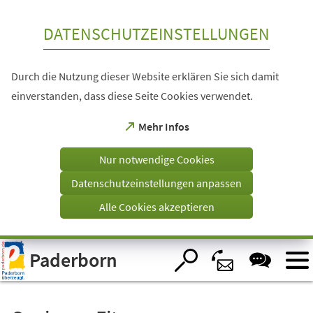
Inhalt anspringen
DATENSCHUTZEINSTELLUNGEN
Durch die Nutzung dieser Website erklären Sie sich damit
einverstanden, dass diese Seite Cookies verwendet.
(Öffnet
Mehr Infos
in
einem
Nur notwendige Cookies
neuen
Tab)
Datenschutzeinstellungen anpassen
Alle Cookies akzeptieren
Visuelle
Paderborn
Assistenzsoftware
öffnen.