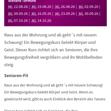
Weitere Termine
neuen
Mi
,
12
.
08
.
26
Mi
,
19
.
08
.
26
Mi
,
26
.
08
.
26
Mi
,
02
.
09
.
26
Tab)
Mi
,
09
.
09
.
26
Mi
,
16
.
09
.
26
Mi
,
23
.
09
.
26
Mi
,
30
.
09
.
26
Mi
,
07
.
10
.
26
Mi
,
14
.
10
.
26
Raus aus der Wohnung und ab geht´s mit neuem
Schwung! Ein Bewegungskurs belebt Körper und
Geist. Dieser Kurs richtet sich an Senioren, die ihre
Bewegungsfreiheit vergrößern und ihr Wohlbefinden
steig
Senioren-Fit
Raus aus der Wohnung und ab geht´s mit neuem Schwung!
Ein Bewegungskurs belebt Körper und Geist. Wenn es
gewünscht wird, gibt es auch Einblick den Bereich des Tanzes
Dieser Kurs richtet sich an Senioren, die ihre