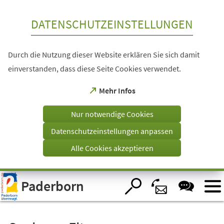
Inhalt anspringen
DATENSCHUTZEINSTELLUNGEN
Durch die Nutzung dieser Website erklären Sie sich damit
einverstanden, dass diese Seite Cookies verwendet.
(Öffnet
Mehr Infos
in
einem
Nur notwendige Cookies
neuen
Tab)
Datenschutzeinstellungen anpassen
Alle Cookies akzeptieren
Visuelle
Paderborn
Assistenzsoftware
öffnen.