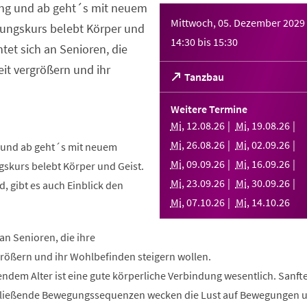
ng und ab geht´s mit neuem
Mittwoch, 05. Dezember 2029
ungskurs belebt Körper und
14:30
bis
15:30
htet sich an Senioren, die
it vergrößern und ihr
(Öffnet
Tanzbau
in
einem
Weitere Termine
neuen
Mi
,
12
.
08
.
26
Mi
,
19
.
08
.
26
Tab)
Mi
,
26
.
08
.
26
Mi
,
02
.
09
.
26
und ab geht´s mit neuem
Mi
,
09
.
09
.
26
Mi
,
16
.
09
.
26
skurs belebt Körper und Geist.
Mi
,
23
.
09
.
26
Mi
,
30
.
09
.
26
, gibt es auch Einblick den
Mi
,
07
.
10
.
26
Mi
,
14
.
10
.
26
 an Senioren, die ihre
rößern und ihr Wohlbefinden steigern wollen.
ndem Alter ist eine gute körperliche Verbindung wesentlich. Sanft
fließende Bewegungssequenzen wecken die Lust auf Bewegungen 