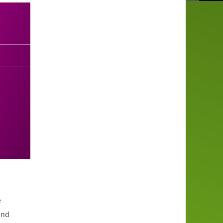
e
und