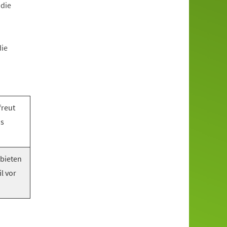
 die
die
freut
as
 bieten
l vor