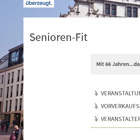
+
1
Senioren-Fit
Mit 66 Jahren...d
VERANSTALTU
VORVERKAUFS
VERANSTALTE