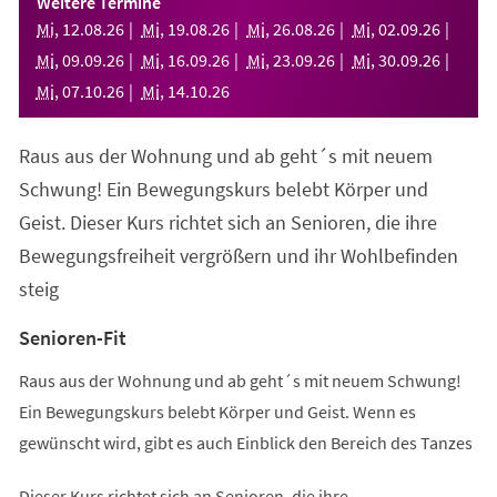
Weitere Termine
neuen
Mi
,
12
.
08
.
26
Mi
,
19
.
08
.
26
Mi
,
26
.
08
.
26
Mi
,
02
.
09
.
26
Tab)
Mi
,
09
.
09
.
26
Mi
,
16
.
09
.
26
Mi
,
23
.
09
.
26
Mi
,
30
.
09
.
26
Mi
,
07
.
10
.
26
Mi
,
14
.
10
.
26
Raus aus der Wohnung und ab geht´s mit neuem
Schwung! Ein Bewegungskurs belebt Körper und
Geist. Dieser Kurs richtet sich an Senioren, die ihre
Bewegungsfreiheit vergrößern und ihr Wohlbefinden
steig
Senioren-Fit
Raus aus der Wohnung und ab geht´s mit neuem Schwung!
Ein Bewegungskurs belebt Körper und Geist. Wenn es
gewünscht wird, gibt es auch Einblick den Bereich des Tanzes
Dieser Kurs richtet sich an Senioren, die ihre