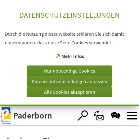
Inhalt anspringen
DATENSCHUTZEINSTELLUNGEN
Durch die Nutzung dieser Website erklären Sie sich damit
einverstanden, dass diese Seite Cookies verwendet.
(Öffnet
Mehr Infos
in
einem
Nur notwendige Cookies
neuen
Tab)
Datenschutzeinstellungen anpassen
Alle Cookies akzeptieren
Visuelle
Paderborn
Assistenzsoftware
öffnen.