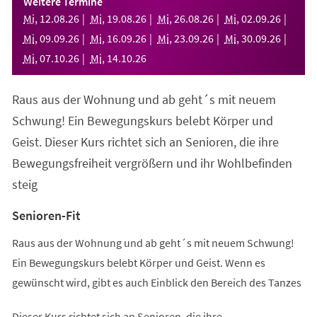
Weitere Termine
neuen
Mi
,
12
.
08
.
26
Mi
,
19
.
08
.
26
Mi
,
26
.
08
.
26
Mi
,
02
.
09
.
26
Tab)
Mi
,
09
.
09
.
26
Mi
,
16
.
09
.
26
Mi
,
23
.
09
.
26
Mi
,
30
.
09
.
26
Mi
,
07
.
10
.
26
Mi
,
14
.
10
.
26
Raus aus der Wohnung und ab geht´s mit neuem
Schwung! Ein Bewegungskurs belebt Körper und
Geist. Dieser Kurs richtet sich an Senioren, die ihre
Bewegungsfreiheit vergrößern und ihr Wohlbefinden
steig
Senioren-Fit
Raus aus der Wohnung und ab geht´s mit neuem Schwung!
Ein Bewegungskurs belebt Körper und Geist. Wenn es
gewünscht wird, gibt es auch Einblick den Bereich des Tanzes
Dieser Kurs richtet sich an Senioren, die ihre