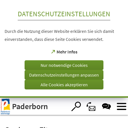
Inhalt anspringen
DATENSCHUTZEINSTELLUNGEN
Durch die Nutzung dieser Website erklären Sie sich damit
einverstanden, dass diese Seite Cookies verwendet.
(Öffnet
Mehr Infos
in
einem
Nur notwendige Cookies
neuen
Tab)
Datenschutzeinstellungen anpassen
Alle Cookies akzeptieren
Visuelle
Paderborn
Assistenzsoftware
öffnen.