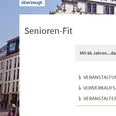
+
1
Senioren-Fit
Mit 66 Jahren...d
VERANSTALTU
VORVERKAUFS
VERANSTALTE