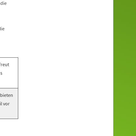
 die
die
freut
as
 bieten
l vor