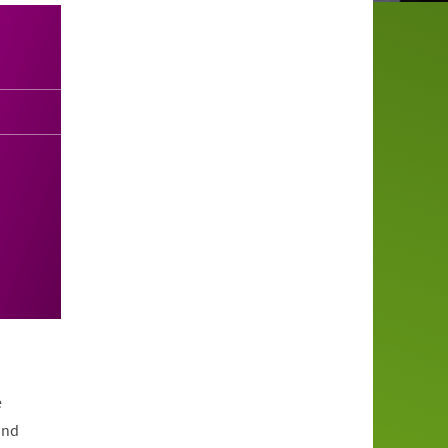
e
und