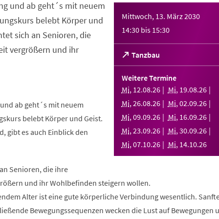
ng und ab geht´s mit neuem
Mittwoch, 13. März 2030
ungskurs belebt Körper und
14:30
bis
15:30
htet sich an Senioren, die
it vergrößern und ihr
(Öffnet
Tanzbau
in
einem
Weitere Termine
neuen
Mi
,
12
.
08
.
26
Mi
,
19
.
08
.
26
Tab)
Mi
,
26
.
08
.
26
Mi
,
02
.
09
.
26
und ab geht´s mit neuem
Mi
,
09
.
09
.
26
Mi
,
16
.
09
.
26
skurs belebt Körper und Geist.
Mi
,
23
.
09
.
26
Mi
,
30
.
09
.
26
, gibt es auch Einblick den
Mi
,
07
.
10
.
26
Mi
,
14
.
10
.
26
 an Senioren, die ihre
rößern und ihr Wohlbefinden steigern wollen.
ndem Alter ist eine gute körperliche Verbindung wesentlich. Sanft
fließende Bewegungssequenzen wecken die Lust auf Bewegungen 