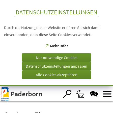
Inhalt anspringen
DATENSCHUTZEINSTELLUNGEN
Durch die Nutzung dieser Website erklären Sie sich damit
einverstanden, dass diese Seite Cookies verwendet.
(Öffnet
Mehr Infos
in
einem
Nur notwendige Cookies
neuen
Tab)
Datenschutzeinstellungen anpassen
Alle Cookies akzeptieren
Visuelle
Paderborn
Assistenzsoftware
öffnen.