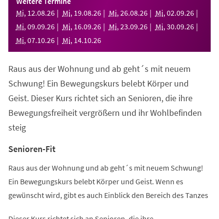
Weitere Termine
neuen
Mi
,
12
.
08
.
26
Mi
,
19
.
08
.
26
Mi
,
26
.
08
.
26
Mi
,
02
.
09
.
26
Tab)
Mi
,
09
.
09
.
26
Mi
,
16
.
09
.
26
Mi
,
23
.
09
.
26
Mi
,
30
.
09
.
26
Mi
,
07
.
10
.
26
Mi
,
14
.
10
.
26
Raus aus der Wohnung und ab geht´s mit neuem
Schwung! Ein Bewegungskurs belebt Körper und
Geist. Dieser Kurs richtet sich an Senioren, die ihre
Bewegungsfreiheit vergrößern und ihr Wohlbefinden
steig
Senioren-Fit
Raus aus der Wohnung und ab geht´s mit neuem Schwung!
Ein Bewegungskurs belebt Körper und Geist. Wenn es
gewünscht wird, gibt es auch Einblick den Bereich des Tanzes
Dieser Kurs richtet sich an Senioren, die ihre