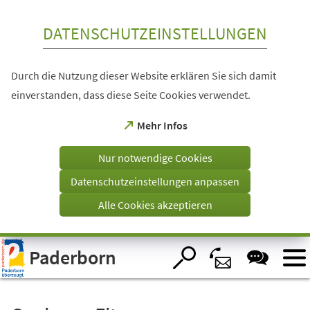
Inhalt anspringen
DATENSCHUTZEINSTELLUNGEN
Durch die Nutzung dieser Website erklären Sie sich damit
einverstanden, dass diese Seite Cookies verwendet.
(Öffnet
Mehr Infos
in
einem
Nur notwendige Cookies
neuen
Tab)
Datenschutzeinstellungen anpassen
Alle Cookies akzeptieren
Visuelle
Paderborn
Assistenzsoftware
öffnen.