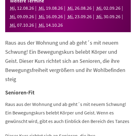
Weitere Termine
neuen
Mi
,
12
.
08
.
26
Mi
,
19
.
08
.
26
Mi
,
26
.
08
.
26
Mi
,
02
.
09
.
26
Tab)
Mi
,
09
.
09
.
26
Mi
,
16
.
09
.
26
Mi
,
23
.
09
.
26
Mi
,
30
.
09
.
26
Mi
,
07
.
10
.
26
Mi
,
14
.
10
.
26
Raus aus der Wohnung und ab geht´s mit neuem
Schwung! Ein Bewegungskurs belebt Körper und
Geist. Dieser Kurs richtet sich an Senioren, die ihre
Bewegungsfreiheit vergrößern und ihr Wohlbefinden
steig
Senioren-Fit
Raus aus der Wohnung und ab geht´s mit neuem Schwung!
Ein Bewegungskurs belebt Körper und Geist. Wenn es
gewünscht wird, gibt es auch Einblick den Bereich des Tanzes
Dieser Kurs richtet sich an Senioren, die ihre