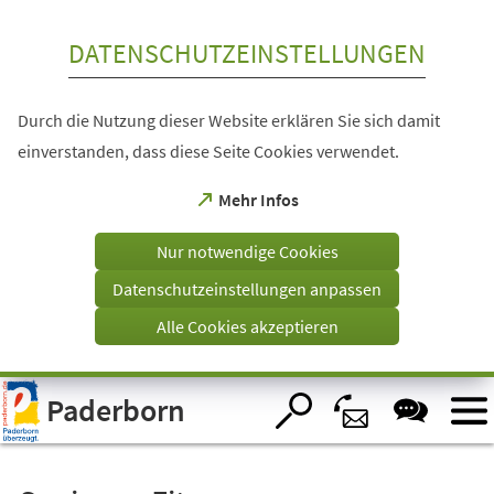
Inhalt anspringen
DATENSCHUTZEINSTELLUNGEN
Durch die Nutzung dieser Website erklären Sie sich damit
einverstanden, dass diese Seite Cookies verwendet.
(Öffnet
Mehr Infos
in
einem
Nur notwendige Cookies
neuen
Tab)
Datenschutzeinstellungen anpassen
Alle Cookies akzeptieren
Visuelle
Paderborn
Assistenzsoftware
öffnen.