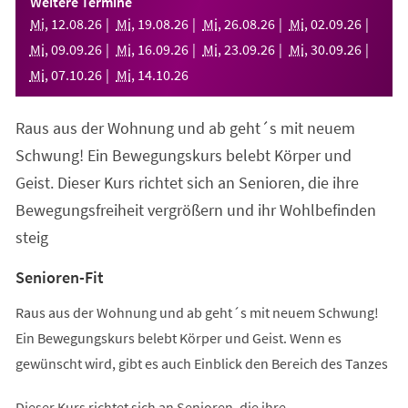
Weitere Termine
neuen
Mi
,
12
.
08
.
26
Mi
,
19
.
08
.
26
Mi
,
26
.
08
.
26
Mi
,
02
.
09
.
26
Tab)
Mi
,
09
.
09
.
26
Mi
,
16
.
09
.
26
Mi
,
23
.
09
.
26
Mi
,
30
.
09
.
26
Mi
,
07
.
10
.
26
Mi
,
14
.
10
.
26
Raus aus der Wohnung und ab geht´s mit neuem
Schwung! Ein Bewegungskurs belebt Körper und
Geist. Dieser Kurs richtet sich an Senioren, die ihre
Bewegungsfreiheit vergrößern und ihr Wohlbefinden
steig
Senioren-Fit
Raus aus der Wohnung und ab geht´s mit neuem Schwung!
Ein Bewegungskurs belebt Körper und Geist. Wenn es
gewünscht wird, gibt es auch Einblick den Bereich des Tanzes
Dieser Kurs richtet sich an Senioren, die ihre