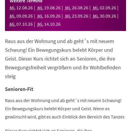
Weitere Termine
neuen
Mi
,
12
.
08
.
26
Mi
,
19
.
08
.
26
Mi
,
26
.
08
.
26
Mi
,
02
.
09
.
26
Tab)
Mi
,
09
.
09
.
26
Mi
,
16
.
09
.
26
Mi
,
23
.
09
.
26
Mi
,
30
.
09
.
26
Mi
,
07
.
10
.
26
Mi
,
14
.
10
.
26
Raus aus der Wohnung und ab geht´s mit neuem
Schwung! Ein Bewegungskurs belebt Körper und
Geist. Dieser Kurs richtet sich an Senioren, die ihre
Bewegungsfreiheit vergrößern und ihr Wohlbefinden
steig
Senioren-Fit
Raus aus der Wohnung und ab geht´s mit neuem Schwung!
Ein Bewegungskurs belebt Körper und Geist. Wenn es
gewünscht wird, gibt es auch Einblick den Bereich des Tanzes
Dieser Kurs richtet sich an Senioren, die ihre