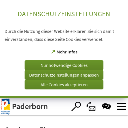
Inhalt anspringen
DATENSCHUTZEINSTELLUNGEN
Durch die Nutzung dieser Website erklären Sie sich damit
einverstanden, dass diese Seite Cookies verwendet.
(Öffnet
Mehr Infos
in
einem
Nur notwendige Cookies
neuen
Tab)
Datenschutzeinstellungen anpassen
Alle Cookies akzeptieren
Visuelle
Paderborn
Assistenzsoftware
öffnen.