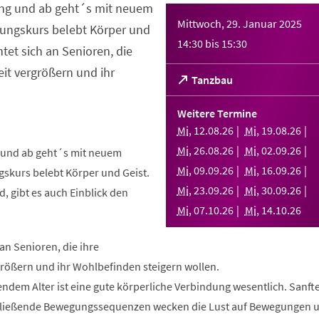
ng und ab geht´s mit neuem
Mittwoch, 29. Januar 2025
ungskurs belebt Körper und
14:30
bis
15:30
htet sich an Senioren, die
it vergrößern und ihr
(Öffnet
Tanzbau
in
einem
Weitere Termine
neuen
Mi
,
12
.
08
.
26
Mi
,
19
.
08
.
26
Tab)
Mi
,
26
.
08
.
26
Mi
,
02
.
09
.
26
und ab geht´s mit neuem
Mi
,
09
.
09
.
26
Mi
,
16
.
09
.
26
skurs belebt Körper und Geist.
Mi
,
23
.
09
.
26
Mi
,
30
.
09
.
26
, gibt es auch Einblick den
Mi
,
07
.
10
.
26
Mi
,
14
.
10
.
26
 an Senioren, die ihre
rößern und ihr Wohlbefinden steigern wollen.
ndem Alter ist eine gute körperliche Verbindung wesentlich. Sanft
fließende Bewegungssequenzen wecken die Lust auf Bewegungen 