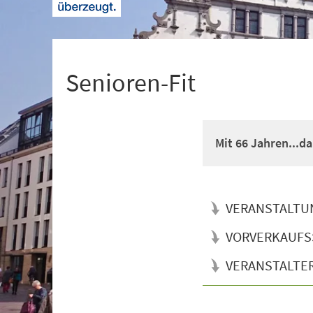
+
1
Senioren-Fit
Mit 66 Jahren...d
VERANSTALTU
VORVERKAUFS
VERANSTALTE