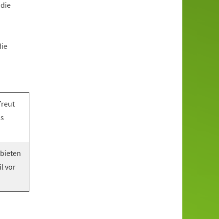
 die
die
freut
as
 bieten
l vor