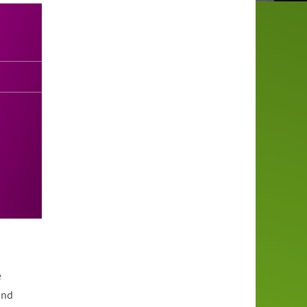
e
und