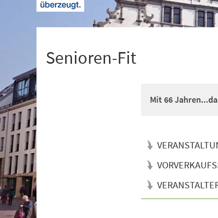
+
1
Senioren-Fit
Mit 66 Jahren...d
VERANSTALTU
VORVERKAUFS
VERANSTALTE