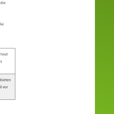
 die
die
freut
as
 bieten
l vor