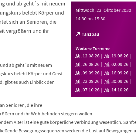
ng und ab geht´s mit neuem
Mittwoch, 23. Oktober 2030
ungskurs belebt Körper und
14:30
bis
15:30
htet sich an Senioren, die
it vergrößern und ihr
(Öffnet
Tanzbau
in
einem
Weitere Termine
neuen
Mi
,
12
.
08
.
26
Mi
,
19
.
08
.
26
Tab)
Mi
,
26
.
08
.
26
Mi
,
02
.
09
.
26
und ab geht´s mit neuem
Mi
,
09
.
09
.
26
Mi
,
16
.
09
.
26
skurs belebt Körper und Geist.
Mi
,
23
.
09
.
26
Mi
,
30
.
09
.
26
, gibt es auch Einblick den
Mi
,
07
.
10
.
26
Mi
,
14
.
10
.
26
 an Senioren, die ihre
rößern und ihr Wohlbefinden steigern wollen.
ndem Alter ist eine gute körperliche Verbindung wesentlich. Sanft
fließende Bewegungssequenzen wecken die Lust auf Bewegungen 