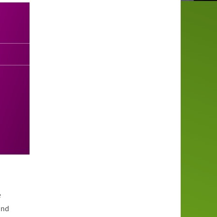
e
und